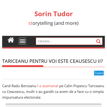
Skip
to
Sorin Tudor
content
st
orytelling (and more)
TARICEANU PENTRU VOI ESTE CEAUSESCU II?
Tweet
Cand Radu Berceanu
l-a asemanat
pe Calin Popescu Tariceanu
cu Ceausescu, multi s-au gandit ca avem de a face cu o simpla
impunsatura electorala: