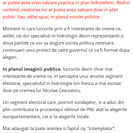
ar putea avea vreo valoare practica in plan hidrotehnic. Realist
vorbind, intalnirea lor ar putea avea valoare doar in plan
politic. Sau, altfel spus, in planul vointei politice.
Moment in care lucrurile prin a fi interesante de vreme ce,
astfel, cei doi specialisti in hidrologie devin reprezentantii a
doua partide ce vor sa asigure vointa politica necesara
continuarii unui proiect de catre guvernul ce va fi format dupa
alegeri.
In planul imaginii publice
, lucrurile devin chiar mai
interesante de vreme ce, in perceptia unui anume segment
electoral, specialistul in hidrologie Ion Iliescu a mai existat
doar pe vremea lui Nicolae Ceausescu.
Un segment electoral care, potrivit sondajelor, si-a adus din
plin contributia la procentajul obtinut de PNL atat la alegerile
europarlamentare, cat si la alegerile locale.
Mai adaugati la toate acestea si faptul ca, “intamplator”,