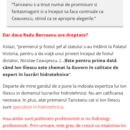
“Tariceanu s-a tinut numai de promisiuni si
fantasmagorii si a început sa faca controale ca
Ceausescu, stiind ca se aproprie alegerile.”
Dar daca Radu Berceanu are dreptate?
Astazi, “premierul şi fostul şef al statului s-au întâlnit la Palatul
Victoria, pentru a da viaţă unui proiect început de fostul
dictator, Nicolae Ceauşescu.
(…)
Este pentru prima dată
când Ion Iliescu este chemat la Guvern în calitate de
expert în lucrări hidrotehnice
“.
Departe de mine gandul de a pune la indoiala expertiza lui Ion
Iliescu in domeniul lucrarilor hidrotehnice. Nu am calificarea
necesara. In plus, atat premierul Tariceanu cat si Ion Iliescu
sunt
specialisti in hidrotehnica
.
Insa ambii sunt politicieni profesionisti si nu hidrologi
profesionsiti. Prin urmare, este greu de crezut ca intalnirea lor