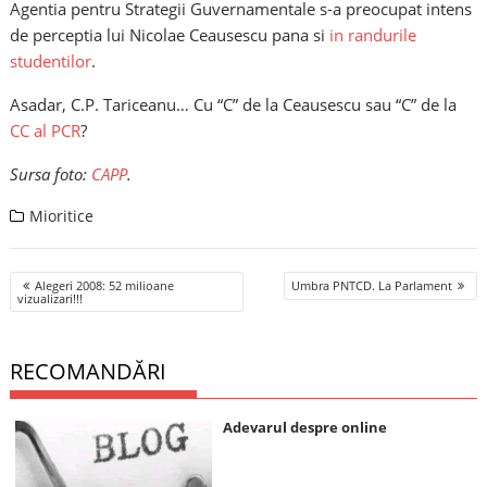
Agentia pentru Strategii Guvernamentale s-a preocupat intens
de perceptia lui Nicolae Ceausescu pana si
in randurile
studentilor
.
Asadar, C.P. Tariceanu… Cu “C” de la Ceausescu sau “C” de la
CC al PCR
?
Sursa foto:
CAPP
.
Mioritice
Post
Alegeri 2008: 52 milioane
Umbra PNTCD. La Parlament
navigation
vizualizari!!!
RECOMANDĂRI
Adevarul despre online