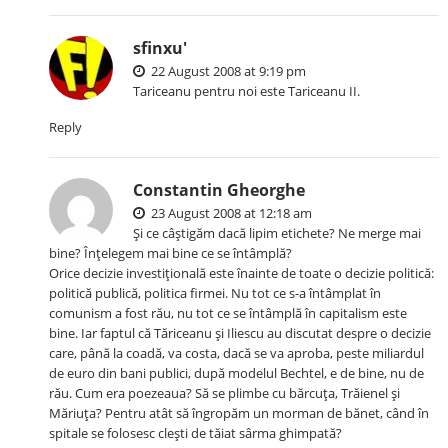
sfinxu'
22 August 2008 at 9:19 pm
Tariceanu pentru noi este Tariceanu II.
Reply
Constantin Gheorghe
23 August 2008 at 12:18 am
Şi ce câştigăm dacă lipim etichete? Ne merge mai
bine? Înţelegem mai bine ce se întâmplă?
Orice decizie investiţională este înainte de toate o decizie politică:
politică publică, politica firmei. Nu tot ce s-a întâmplat în
comunism a fost rău, nu tot ce se întâmplă în capitalism este
bine. Iar faptul că Tăriceanu şi Iliescu au discutat despre o decizie
care, până la coadă, va costa, dacă se va aproba, peste miliardul
de euro din bani publici, după modelul Bechtel, e de bine, nu de
rău. Cum era poezeaua? Să se plimbe cu bărcuţa, Trăienel şi
Măriuţa? Pentru atât să îngropăm un morman de bănet, când în
spitale se folosesc cleşti de tăiat sârma ghimpată?