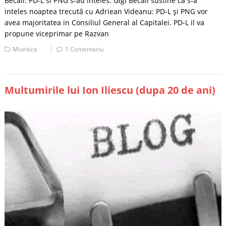
Becali: PD-L si PNG s-au inteles. Gigi Becali sustine ca s-a
inteles noaptea trecută cu Adriean Videanu: PD-L şi PNG vor
avea majoritatea in Consiliul General al Capitalei. PD-L il va
propune viceprimar pe Razvan
Mioritice
1 Comentariu
Multumirile lui Ion Iliescu (dupa 20 de ani)