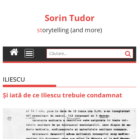
Skip
to
Sorin Tudor
content
st
orytelling (and more)
ILIESCU
Și iată de ce Iliescu trebuie condamnat