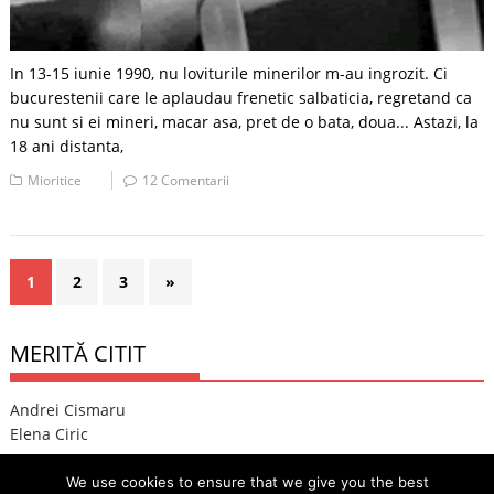
In 13-15 iunie 1990, nu loviturile minerilor m-au ingrozit. Ci
bucurestenii care le aplaudau frenetic salbaticia, regretand ca
nu sunt si ei mineri, macar asa, pret de o bata, doua... Astazi, la
18 ani distanta,
Mioritice
12 Comentarii
1
2
3
»
MERITĂ CITIT
Andrei Cismaru
Elena Ciric
We use cookies to ensure that we give you the best