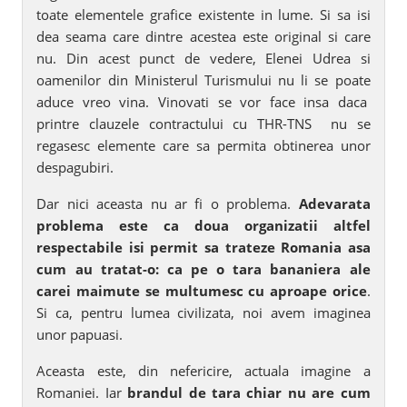
toate elementele grafice existente in lume. Si sa isi
dea seama care dintre acestea este original si care
nu. Din acest punct de vedere, Elenei Udrea si
oamenilor din Ministerul Turismului nu li se poate
aduce vreo vina. Vinovati se vor face insa daca
printre clauzele contractului cu THR-TNS nu se
regasesc elemente care sa permita obtinerea unor
despagubiri.
Dar nici aceasta nu ar fi o problema.
Adevarata
problema este ca doua organizatii altfel
respectabile isi permit sa trateze Romania asa
cum au tratat-o: ca pe o tara bananiera ale
carei maimute se multumesc cu aproape orice
.
Si ca, pentru lumea civilizata, noi avem imaginea
unor papuasi.
Aceasta este, din nefericire, actuala imagine a
Romaniei. Iar
brandul de tara chiar nu are cum