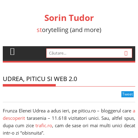
Skip
to
Sorin Tudor
content
st
orytelling (and more)
UDREA, PITICU SI WEB 2.0
Tweet
Frunza Elenei Udrea a adus ieri, pe piticu.ro – bloggerul care
a
descoperit
tarasenia – 11.618 vizitatori unici. Sau, altfel spus,
dupa cum zice
trafic.ro
, cam de sase ori mai multi unici decat
intr-o zi “obisnuita”.