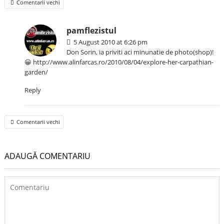
Comment
Comentarii vechi
navigation
pamflezistul
5 August 2010 at 6:26 pm
Don Sorin, ia priviti aci minunatie de photo(shop)!
😀
http://www.alinfarcas.ro/2010/08/04/explore-her-carpathian-
garden/
Reply
Comment
Comentarii vechi
navigation
ADAUGĂ COMENTARIU