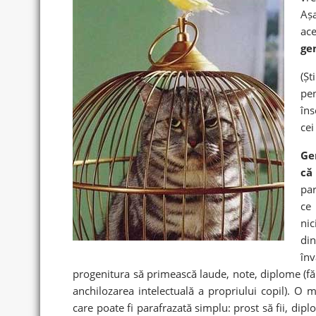
Așa
ace
ge
(Șt
pen
îns
cei
Ge
că
par
ce 
nic
di
înv
progenitura să primească laude, note, diplome (făr
anchilozarea intelectuală a propriului copil). O
care poate fi parafrazată simplu: prost să fii, dip