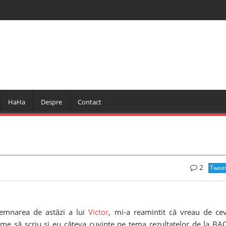
HaHa
Despre
Contact
2
Twee
semnarea de astăzi a lui
Victor
, mi-a reamintit că vreau de ce
me să scriu și eu câteva cuvinte pe tema rezultatelor de la BA