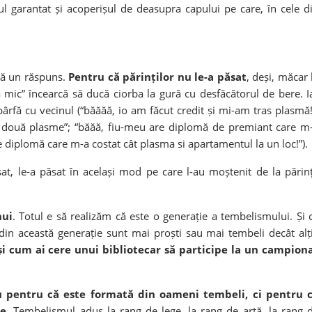
riul garantat și acoperișul de deasupra capului pe care, în cele d
ită un răspuns.
Pentru că părinților nu le-a păsat
, deși, măcar 
mic” încearcă să ducă ciorba la gură cu desfăcătorul de bere. I
ârfă cu vecinul (“băăăă, io am făcut credit și mi-am tras plasmă!
s două plasme”; “băăă, fiu-meu are diplomă de premiant care m
re diplomă care m-a costat cât plasma si apartamentul la un loc!”).
sat, le-a păsat în același mod pe care l-au moștenit de la părinț
nui
. Totul e să realizăm că este o generație a tembelismului. Și 
din această generație sunt mai proști sau mai tembeli decât alți
și cum ai cere unui bibliotecar să participe la un campion
 pentru că este formată din oameni tembeli, ci pentru 
re
. Tembelismul adus la rang de lege, la rang de artă, la rang 