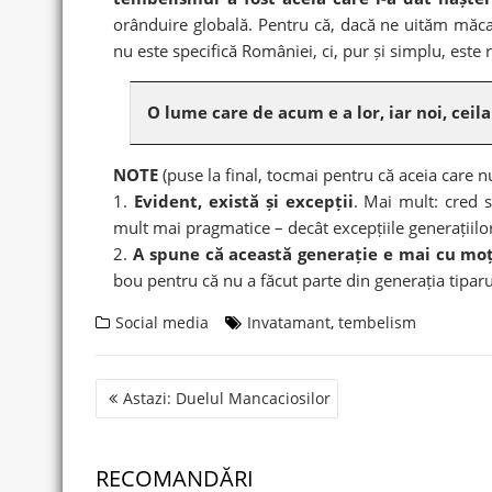
orânduire globală. Pentru că, dacă ne uităm măcar
nu este specifică României, ci, pur și simplu, este r
O lume care de acum e a lor, iar noi, ceila
NOTE
(puse la final, tocmai pentru că aceia care nu
1.
Evident, există și excepții
. Mai mult: cred s
mult mai pragmatice – decât excepțiile generațiilo
2.
A spune că această generație e mai cu moț
bou pentru că nu a făcut parte din generația tiparu
Social media
Invatamant
,
tembelism
Post
Astazi: Duelul Mancaciosilor
navigation
RECOMANDĂRI