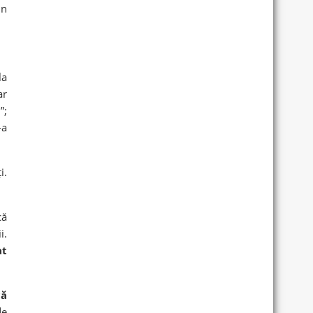
in
la
ar
”;
-a
i.
că
i.
at
că
de