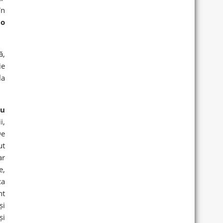
în
u
o
ă,
ie
la
ru
i,
De
ut
ar
e,
ca
nt
și
și