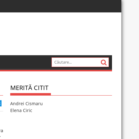
MERITĂ CITIT
t
Andrei Cismaru
Elena Ciric
va
C.