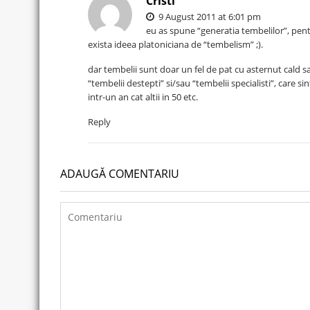
Cristi
9 August 2011 at 6:01 pm
eu as spune “generatia tembelilor”, pent
exista ideea platoniciana de “tembelism” ;).
dar tembelii sunt doar un fel de pat cu asternut cald s
“tembelii destepti” si/sau “tembelii specialisti”, care sint
intr-un an cat altii in 50 etc.
Reply
ADAUGĂ COMENTARIU