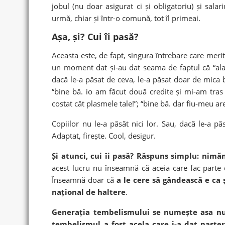
jobul (nu doar asigurat ci și obligatoriu) și sala
urmă, chiar și într-o comună, tot îl primeai.
Așa, și? Cui îi pasă?
Aceasta este, de fapt, singura întrebare care mer
un moment dat și-au dat seama de faptul că “ala 
dacă le-a păsat de ceva, le-a păsat doar de mica b
“bine bă. io am făcut două credite și mi-am tra
costat cât plasmele tale!”; “bine bă. dar fiu-meu a
Copiilor nu le-a păsăt nici lor. Sau, dacă le-a pă
Adaptat, firește. Cool, desigur.
Și atunci, cui îi pasă? Răspuns simplu: nimă
acest lucru nu înseamnă că aceia care fac parte 
Înseamnă doar că
a le cere să gândească e ca 
național de haltere
.
Generația tembelismului se numește asa nu
tembelismul a fost acela care i-a dat naște