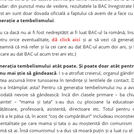
dar: din punctul meu de vedere, rezultatele la BAC înregistrate 
st an sunt doar dovada oficială a faptului că avem de a face c
nerație a tembelismului
.
iu ca dacă nu ai fi fost nedreptățit ai fi luat BAC-ul la română, îns
tru orice eventualitate,
dă click aici
și ai să vezi că generaț
eamnă că mă refer și la cei care au dat BAC-ul acum doi ani, și 
 care au dat BAC-ul acum trei ani etc.)
nerația tembelismului atât poate. Și poate doar atât pent
 nu mai știe să gândească
. I s-a atrofiat creierul, organul gândiri
tea ascunsă între tunsoarea în tendințe și lentilele de contact. 
s-a întâmplat asta? Pentru că generația tembelismului nu a av
iodată nevoie să gândească: încă din clasele primare – ba chi
nainte! – “mama și tata” s-au dus cu plocoane la educatoar
ățătoare, profesoară, asistentă, directoare etc. Totul pentru 
ă a le păsa că, în acest “coș de cumpărături” includeau inconștie
 mentalitate pe care mama și tata o au moștenită din comunism 
lomă să ai. Însă comunismul s-a dus să moară puțin și a luat cu el 