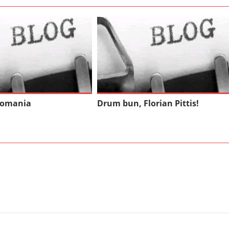
Romania
Drum bun, Florian Pittis!