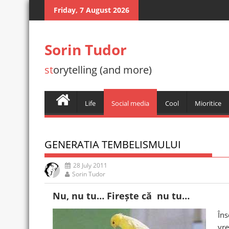
Skip
Friday, 7 August 2026
to
content
Sorin Tudor
st
orytelling (and more)
Life
Social media
Cool
Mioritice
GENERATIA TEMBELISMULUI
28 July 2011
Sorin Tudor
Nu, nu tu… Firește că nu tu…
În
vre