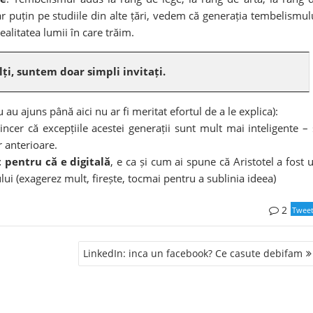
 puțin pe studiile din alte țări, vedem că generația tembelismul
ealitatea lumii în care trăim.
lți, suntem doar simpli invitați.
 au ajuns până aici nu ar fi meritat efortul de a le explica):
incer că excepțiile acestei generații sunt mult mai inteligente – 
r anterioare.
 pentru că e digitală
, e ca și cum ai spune că Aristotel a fost 
lui (exagerez mult, firește, tocmai pentru a sublinia ideea)
2
Twee
LinkedIn: inca un facebook? Ce casute debifam