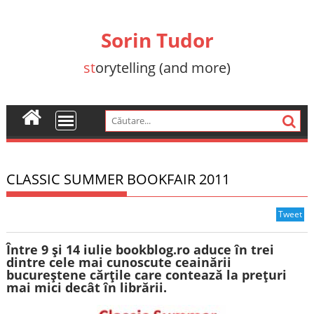
Skip
to
Sorin Tudor
content
st
orytelling (and more)
CLASSIC SUMMER BOOKFAIR 2011
Tweet
Între 9 şi 14 iulie bookblog.ro aduce în trei
dintre cele mai cunoscute ceainării
bucureştene cărţile care contează la preţuri
mai mici decât în librării.