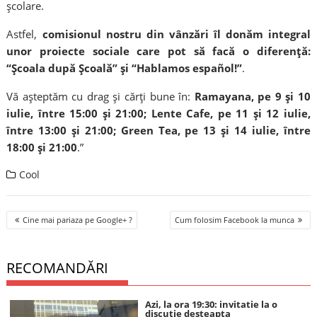
şcolare.
Astfel,
comisionul nostru din vânzări îl donăm integral
unor proiecte sociale care pot să facă o diferenţă:
“Şcoala după Şcoală” şi “Hablamos español!”
.
Vă aşteptăm cu drag şi cărţi bune în:
Ramayana, pe 9 şi 10
iulie, între 15:00 şi 21:00; Lente Cafe, pe 11 şi 12 iulie,
între 13:00 şi 21:00; Green Tea, pe 13 şi 14 iulie, între
18:00 şi 21:00
.”
Cool
Post
Cine mai pariaza pe Google+ ?
Cum folosim Facebook la munca
navigation
RECOMANDĂRI
Azi, la ora 19:30: invitatie la o
discutie desteapta