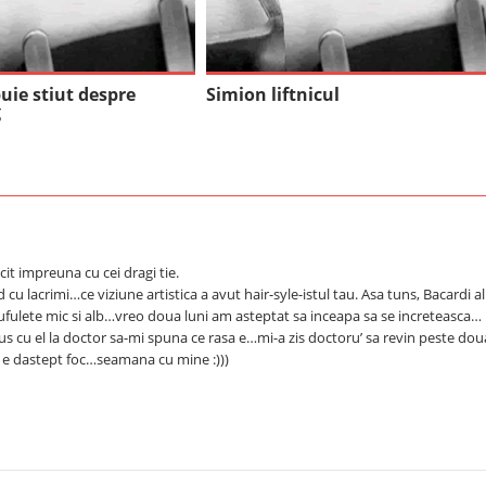
buie stiut despre
Simion liftnicul
g
ricit impreuna cu cei dragi tie.
u lacrimi…ce viziune artistica a avut hair-syle-istul tau. Asa tuns, Bacardi al
fulete mic si alb…vreo doua luni am asteptat sa inceapa sa se increteasca…
 cu el la doctor sa-mi spuna ce rasa e…mi-a zis doctoru’ sa revin peste dou
si e dastept foc…seamana cu mine :)))