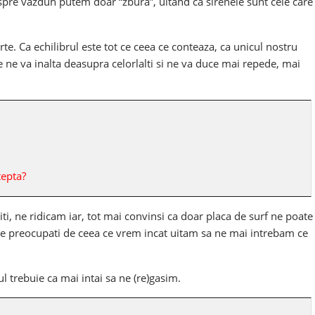
spre vazduh putem doar “zbura”, uitand ca sirenele sunt cele care
e. Ca echilibrul este tot ce ceea ce conteaza, ca unicul nostru
re ne va inalta deasupra celorlalti si ne va duce mai repede, mai
tepta?
iti, ne ridicam iar, tot mai convinsi ca doar placa de surf ne poate
de preocupati de ceea ce vrem incat uitam sa ne mai intrebam ce
 trebuie ca mai intai sa ne (re)gasim.