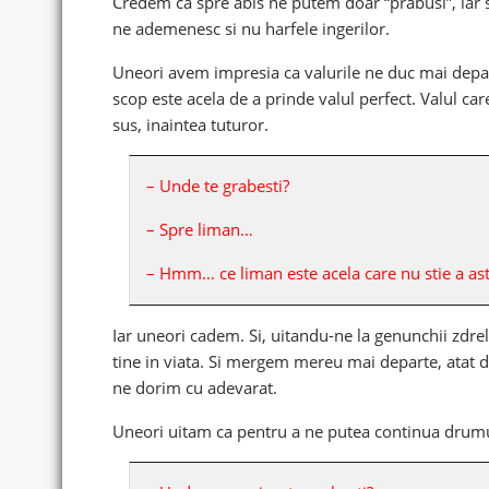
Credem ca spre abis ne putem doar “prabusi”, iar 
ne ademenesc si nu harfele ingerilor.
Uneori avem impresia ca valurile ne duc mai depart
scop este acela de a prinde valul perfect. Valul ca
sus, inaintea tuturor.
– Unde te grabesti?
– Spre liman…
– Hmm… ce liman este acela care nu stie a as
Iar uneori cadem. Si, uitandu-ne la genunchii zdrel
tine in viata. Si mergem mereu mai departe, atat 
ne dorim cu adevarat.
Uneori uitam ca pentru a ne putea continua drumul