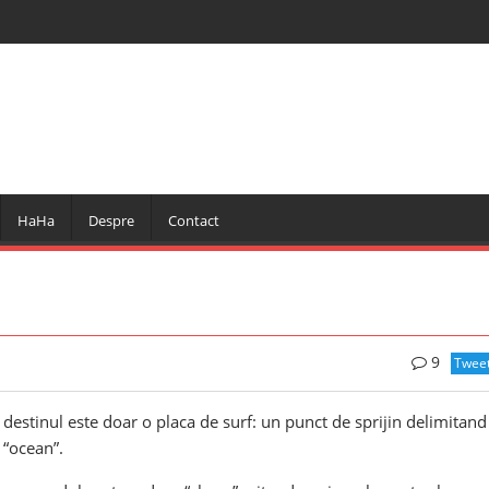
HaHa
Despre
Contact
9
Twee
destinul este doar o placa de surf: un punct de sprijin delimitand
 “ocean”.