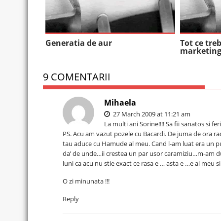
Generatia de aur
Tot ce tre
marketin
9 COMENTARII
Mihaela
27 March 2009 at 11:21 am
La multi ani Sorine!!!! Sa fii sanatos si fe
PS. Acu am vazut pozele cu Bacardi. De juma de ora rad c
tau aduce cu Hamude al meu. Cand l-am luat era un pu
da’ de unde…ii crestea un par usor caramiziu…m-am dus
luni ca acu nu stie exact ce rasa e … asta e …e al meu 
O zi minunata !!!
Reply