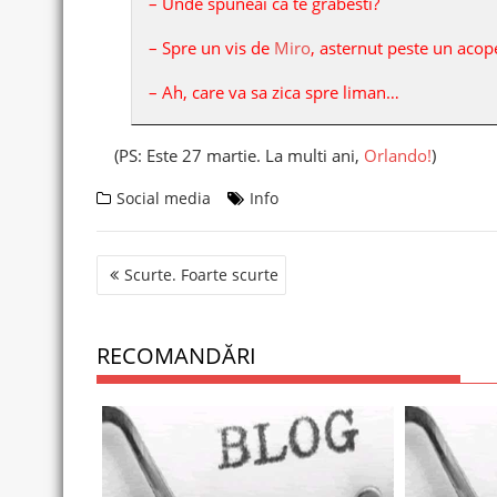
– Unde spuneai ca te grabesti?
– Spre un vis de
Miro
, asternut peste un acop
– Ah, care va sa zica spre liman…
(PS: Este 27 martie. La multi ani,
Orlando!
)
Social media
Info
Post
Scurte. Foarte scurte
navigation
RECOMANDĂRI