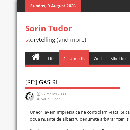
Skip
Sunday, 9 August 2026
to
content
Sorin Tudor
st
orytelling (and more)
Life
Social media
Cool
Mioritice
[RE:] GASIRI
27 March 2009
Sorin Tudor
Uneori avem impresia ca ne controlam viata. Si ca 
doua nuante de albastru denumite arbitrar “cer” si