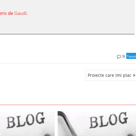
eris de
Gaudi
.
9
Twee
Proiecte care imi plac