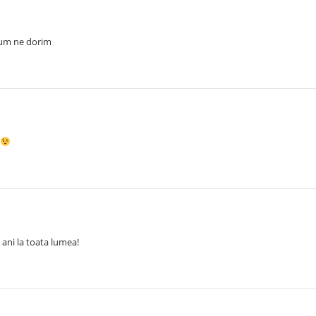
 cum ne dorim
 ani la toata lumea!