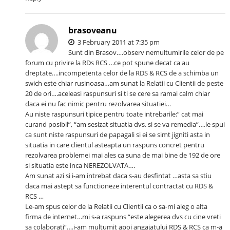
brasoveanu
3 February 2011 at 7:35 pm
Sunt din Brasov….observ nemultumirile celor de pe
forum cu privire la RDs RCS …ce pot spune decat ca au
dreptate….incompetenta celor de la RDS & RCS de a schimba un
swich este chiar rusinoasa…am sunat la Relatii cu Clientii de peste
20 de ori….aceleasi raspunsuri si ti se cere sa ramai calm chiar
daca ei nu fac nimic pentru rezolvarea situatiei…
Au niste raspunsuri tipice pentru toate intrebarile:” cat mai
curand posibil”, “am sesizat situatia dvs. si se va remedia”….le spui
ca sunt niste raspunsuri de papagali si ei se simt jigniti asta in
situatia in care clientul asteapta un raspuns concret pentru
rezolvarea problemei mai ales ca suna de mai bine de 192 de ore
si situatia este inca NEREZOLVATA….
Am sunat azi si i-am intrebat daca s-au desfintat …asta sa stiu
daca mai astept sa functioneze interentul contractat cu RDS &
RCS …
Le-am spus celor de la Relatii cu Clientii ca o sa-mi aleg o alta
firma de internet…mi s-a raspuns “este alegerea dvs cu cine vreti
sa colaborati”….i-am multumit apoi angajatului RDS & RCS ca m-a