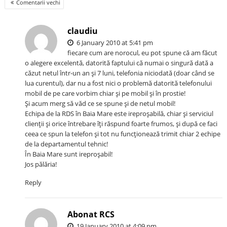
Comment
Comentarii vechi
navigation
claudiu
6 January 2010 at 5:41 pm
fiecare cum are norocul, eu pot spune că am făcut
o alegere excelentă, datorită faptului că numai o singură dată a
căzut netul într-un an şi 7 luni, telefonia niciodată (doar când se
lua curentul), dar nu a fost nici o problemă datorită telefonului
mobil de pe care vorbim chiar şi pe mobil şi în prostie!
Şi acum merg să văd ce se spune şi de netul mobil!
Echipa de la RDS în Baia Mare este ireproşabilă, chiar şi serviciul
clienţii şi orice întrebare îţi răspund foarte frumos, şi după ce faci
ceea ce spun la telefon şi tot nu funcţionează trimit chiar 2 echipe
de la departamentul tehnic!
În Baia Mare sunt ireproşabil!
Jos pălăria!
Reply
Abonat RCS
19 January 2010 at 4:09 pm