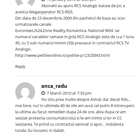
Abonatii au ajuns RCS Analogic bataia de joc a
acestui Megaoperator RCS-RDS.
Din data de 23 decembrie 2009 din pachetul de baza au scoc
urmatoarele canale:
Euronews,N24,Zone Reality,Romantica, National Wild. Iar
numarul canalelor ramase in grila RCS Analogic este de cca 1 luna
45, cu 5 sub numarul minim (50) prevazut in contractul RCS TV
Analogic.
http://www.petitieonline.ro/petitie-p12325043.html
Reply
anca_radu
7 March 2010 at 7:33 pm
Nu stiu prea multe despre Astral, dar decat Rds…
mai bine, nu! In ultimele 40 de zile am avut cel putin 8 intreruperi,
la ultima au facut remedieri dupa 24 de ore, abia dupa ce am
sesizat protectia consumatorului si le-am trimis si lor in CC
sesizarea. Te prind cu contractul semnat si apoi… indolenta
totala. Eu locuiesc in Galati.