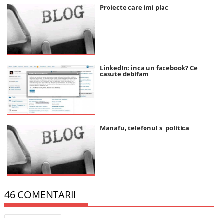
Proiecte care imi plac
LinkedIn: inca un facebook? Ce
casute debifam
Manafu, telefonul si politica
46 COMENTARII