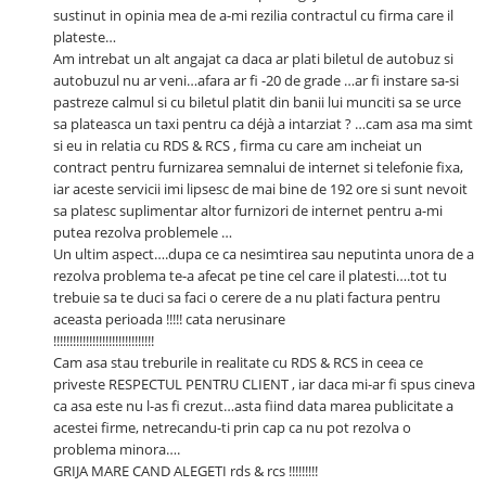
sustinut in opinia mea de a-mi rezilia contractul cu firma care il
plateste…
Am intrebat un alt angajat ca daca ar plati biletul de autobuz si
autobuzul nu ar veni…afara ar fi -20 de grade …ar fi instare sa-si
pastreze calmul si cu biletul platit din banii lui munciti sa se urce
sa plateasca un taxi pentru ca déjà a intarziat ? …cam asa ma simt
si eu in relatia cu RDS & RCS , firma cu care am incheiat un
contract pentru furnizarea semnalui de internet si telefonie fixa,
iar aceste servicii imi lipsesc de mai bine de 192 ore si sunt nevoit
sa platesc suplimentar altor furnizori de internet pentru a-mi
putea rezolva problemele …
Un ultim aspect….dupa ce ca nesimtirea sau neputinta unora de a
rezolva problema te-a afecat pe tine cel care il platesti….tot tu
trebuie sa te duci sa faci o cerere de a nu plati factura pentru
aceasta perioada !!!!! cata nerusinare
!!!!!!!!!!!!!!!!!!!!!!!!!!!!!!!
Cam asa stau treburile in realitate cu RDS & RCS in ceea ce
priveste RESPECTUL PENTRU CLIENT , iar daca mi-ar fi spus cineva
ca asa este nu l-as fi crezut…asta fiind data marea publicitate a
acestei firme, netrecandu-ti prin cap ca nu pot rezolva o
problema minora….
GRIJA MARE CAND ALEGETI rds & rcs !!!!!!!!!