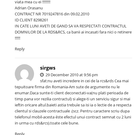
viata mea cu ei !!!!!!!!!
Adrian Orasanu
CONTRACT NR 7019247816 din 09.02.2010
ID CLIENT 8298261
IN CATE LUNI AVETI DE GAND SA VA RESPECTATI CONTRACTUL
DOMNILOR DE LA RDS&RCS, ca banii ai incasati fara nici o retinere
!!!!!!
Reply
sirgws
29 December 2010 at 9:56 pm
sfat:nu aveti incredere in cei de la rcs&rds Cea mai
tepuitoare firma din Romania-Am sute de argumente nu le
enumar.Daca sunte-ti client deconectati-va(nu plati perioada de
timp pana vor rezilia contractul) si alege-ti un serviciu sigur si mai
ieftin oricare altul.baieti astia trebuìe sa isi ia o lectie de a respecta
clientul si clauzele contractuale .(scz. Pentru caractere scriu dupa
telefonul mobil-acesta éste efectul unui contract semnat cu 2 luni
in urma cu rds&rcs).toate cele bune.
Reply