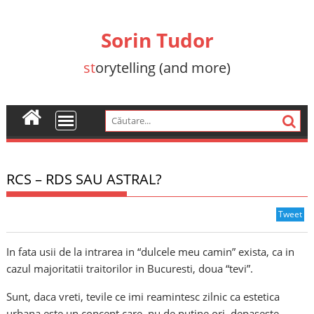
Skip
to
Sorin Tudor
content
st
orytelling (and more)
RCS – RDS SAU ASTRAL?
Tweet
In fata usii de la intrarea in “dulcele meu camin” exista, ca in
cazul majoritatii traitorilor in Bucuresti, doua “tevi”.
Sunt, daca vreti, tevile ce imi reamintesc zilnic ca estetica
urbana este un concept care, nu de putine ori, depaseste