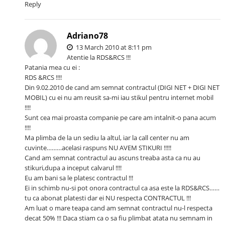
Reply
Adriano78
13 March 2010 at 8:11 pm
Atentie la RDS&RCS !!!
Patania mea cu ei :
RDS &RCS !!!!
Din 9.02.2010 de cand am semnat contractul (DIGI NET + DIGI NET
MOBIL) cu ei nu am reusit sa-mi iau stikul pentru internet mobil
!!!!
Sunt cea mai proasta companie pe care am intalnit-o pana acum
!!!!
Ma plimba de la un sediu la altul, iar la call center nu am
cuvinte………acelasi raspuns NU AVEM STIKURI !!!!!
Cand am semnat contractul au ascuns treaba asta ca nu au
stikuri,dupa a inceput calvarul !!!!
Eu am bani sa le platesc contractul !!!
Ei in schimb nu-si pot onora contractul ca asa este la RDS&RCS……
tu ca abonat platesti dar ei NU respecta CONTRACTUL !!!
Am luat o mare teapa cand am semnat contractul nu-l respecta
decat 50% !!! Daca stiam ca o sa fiu plimbat atata nu semnam in