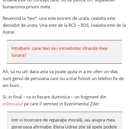
bunavointa privirii mele.
Revenind la “tevi”: una este extrem de urata; cealalta este
deosebit de urata. Una este de la RCS – RDS, cealalta este de la
Astral.
Intrebare: carei tevi sa-i incredintez ofranda mea
lunara?
Ah, sa nu uit: daca asta va poate ajuta in a-mi oferi un sfat,
sunt genul de persoana care nu a mai folosit un telefon fix de
ani buni…
Si, in final – ca in fiecare duminica – un fragment din
editorialul
pe care il semnez in Evenimentul Zilei:
Intr-o încercare de reparaţie morală, iau asupra mea
generoasa afirmaţie: Elena Udrea ştie să spele podele